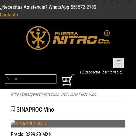
¿Necesitas Asistencia? WhatsApp 558572-2780
Contacto
(0) productos (carrito vacio)
Nitro
|
Emergency Protección Civil
| SINAPROC Vino
SINAPROC Vino
Precio:
$299.28 MXN