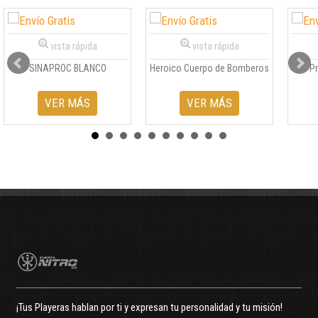
vista rápida
vista rápida
SINAPROC BLANCO
Heroico Cuerpo de Bomberos
P
VER MÁS
VER MÁS
¡Tus Playeras hablan por ti y expresan tu personalidad y tu misión!