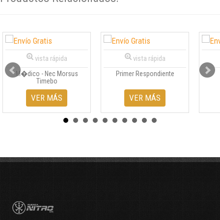
vista rápida
vista rápida
M�dico - Nec Morsus
Primer Respondiente
Timebo
VER MÁS
VER MÁS