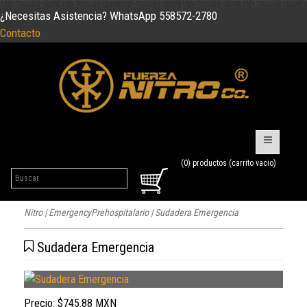
¿Necesitas Asistencia? WhatsApp 558572-2780
Contacto
(0) productos (carrito vacio)
Nitro
|
EmergencyPrehospitalario
| Sudadera Emergencia
Sudadera Emergencia
Precio:
$745.88 MXN