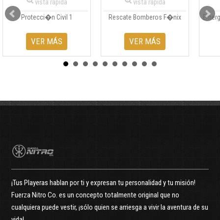
vista rápida
vista rápida
Protecci�n Civil 1
Rescate Bomberos F�nix
Emerg
VER MÁS
VER MÁS
¡Tus Playeras hablan por ti y expresan tu personalidad y tu misión!
Fuerza Nitro Co. es un concepto totalmente original que no
cualquiera puede vestir, ¡sólo quien se arriesga a vivir la aventura de su
vida!